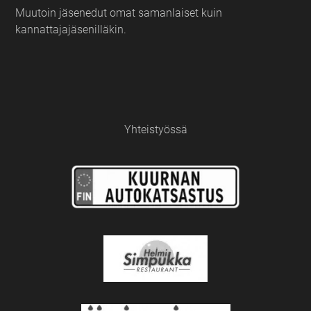
Muutoin jäsenedut omat samanlaiset kuin
kannattajajäsenilläkin.
Yhteistyössä