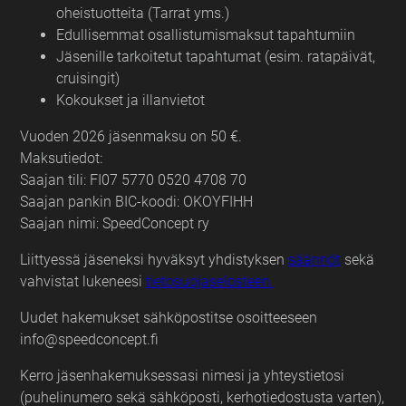
oheistuotteita (Tarrat yms.)
Edullisemmat osallistumismaksut tapahtumiin
Jäsenille tarkoitetut tapahtumat (esim. ratapäivät,
cruisingit)
Kokoukset ja illanvietot
Vuoden 2026 jäsenmaksu on 50 €.
Maksutiedot:
Saajan tili: FI07 5770 0520 4708 70
Saajan pankin BIC-koodi: OKOYFIHH
Saajan nimi: SpeedConcept ry
Liittyessä jäseneksi hyväksyt yhdistyksen
säännöt
sekä
vahvistat lukeneesi
tietosuojaselosteen.
Uudet hakemukset sähköpostitse osoitteeseen
info@speedconcept.fi
Kerro jäsenhakemuksessasi nimesi ja yhteystietosi
(puhelinumero sekä sähköposti, kerhotiedostusta varten),