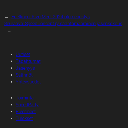
←
Edellinen:
RiverMeet 2024 oli menestys
Seuraava:
SpeedConcept ry sääntömääräinen jäsenkokous
→
Uutiset
Tapahtumat
Jäsenyys
Säännöt
Yhteystiedot
Toiminta
SpeedParty
Rivermeet
Tulokset